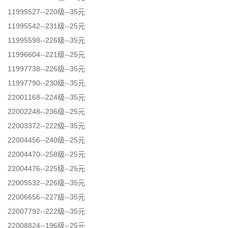
11995527--220级--35元
11995542--231级--25元
11995598--226级--35元
11996604--221级--25元
11997738--226级--35元
11997790--230级--35元
22001168--224级--35元
22002248--236级--25元
22003372--222级--35元
22004456--240级--25元
22004470--258级--25元
22004476--225级--25元
22005532--226级--35元
22006656--227级--35元
22007792--222级--35元
22008824--196级--25元